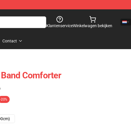
Klantenservice
Winkelwagen bekijken
Contact
t Band Comforter
)
-20%
00cm)