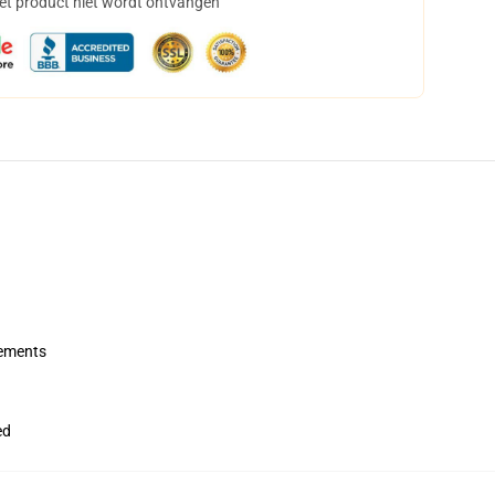
het product niet wordt ontvangen
rements
ed