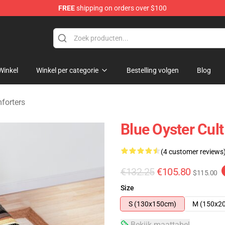
FREE
shipping on orders over $100
handise Shop
Winkel
Winkel per categorie
Bestelling volgen
Blog
forters
Blue Oyster Cul
(4 customer reviews
€132.25
€105.80
$115.00
Size
S (130x150cm)
M (150x2
Bekijk maattabel