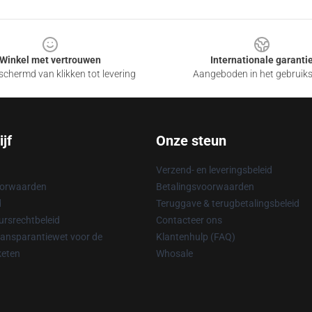
Winkel met vertrouwen
Internationale garanti
chermd van klikken tot levering
Aangeboden in het gebruik
jf
Onze steun
Verzend- en leveringsbeleid
oorwaarden
Betalingsvoorwaarden
d
Teruggave & terugbetalingsbeleid
rsrechtbeleid
Contacteer ons
ransparantiewet voor de
Klantenhulp (FAQ)
keten
Whosale