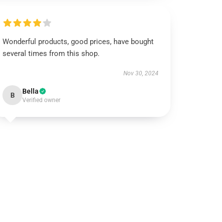
Wonderful products, good prices, have bought
several times from this shop.
Nov 30, 2024
Bella
B
Verified owner