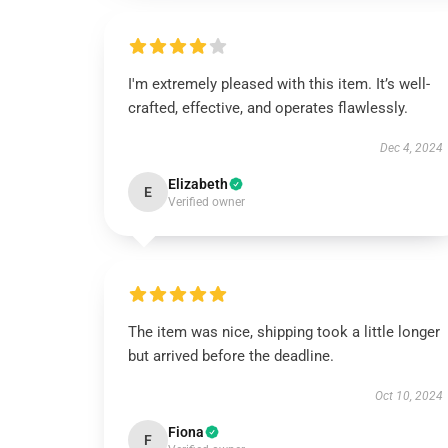
I'm extremely pleased with this item. It’s well-
crafted, effective, and operates flawlessly.
Dec 4, 2024
Elizabeth
E
Verified owner
The item was nice, shipping took a little longer
but arrived before the deadline.
Oct 10, 2024
Fiona
F