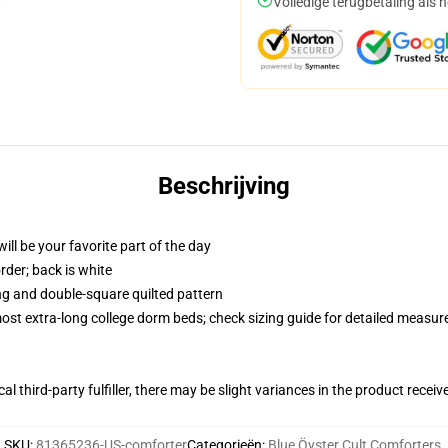
Volledige terugbetaling als 
Beschrijving
ill be your favorite part of the day
order; back is white
ing and double-square quilted pattern
 most extra-long college dorm beds; check sizing guide for detailed measu
al third-party fulfiller, there may be slight variances in the product receiv
SKU
:
81365236-US-comforter
Categorieën
:
Blue Öyster Cult Comforters
,