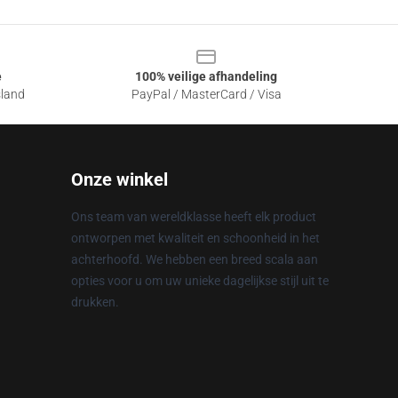
e
100% veilige afhandeling
sland
PayPal / MasterCard / Visa
Onze winkel
Ons team van wereldklasse heeft elk product
ontworpen met kwaliteit en schoonheid in het
achterhoofd. We hebben een breed scala aan
opties voor u om uw unieke dagelijkse stijl uit te
drukken.