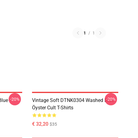
1
/
1
-20%
-20%
Blue
Vintage Soft DTNK0304 Washed Blue
Öyster Cult T-Shirts
€ 32,20
$35