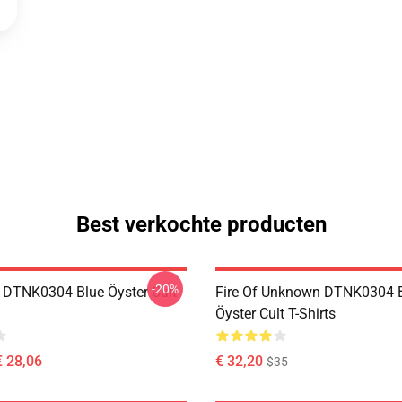
Best verkochte producten
-20%
 DTNK0304 Blue Öyster Cult
Fire Of Unknown DTNK0304 
Öyster Cult T-Shirts
€ 28,06
€ 32,20
$35