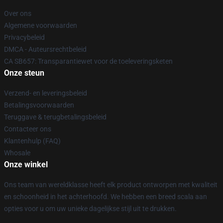
Over ons
Algemene voorwaarden
Privacybeleid
DMCA - Auteursrechtbeleid
CA SB657: Transparantiewet voor de toeleveringsketen
Onze steun
Verzend- en leveringsbeleid
Betalingsvoorwaarden
Teruggave & terugbetalingsbeleid
Contacteer ons
Klantenhulp (FAQ)
Whosale
Onze winkel
Ons team van wereldklasse heeft elk product ontworpen met kwaliteit
en schoonheid in het achterhoofd. We hebben een breed scala aan
opties voor u om uw unieke dagelijkse stijl uit te drukken.