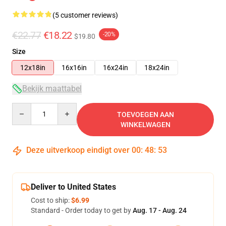
(5 customer reviews)
€22.77
€18.22
-20%
$19.80
Size
12x18in
16x16in
16x24in
18x24in
Bekijk maattabel
Quantity
TOEVOEGEN AAN
WINKELWAGEN
Deze uitverkoop eindigt over
00
:
48
:
52
Deliver to United States
Cost to ship:
$6.99
Standard - Order today to get by
Aug. 17 - Aug. 24