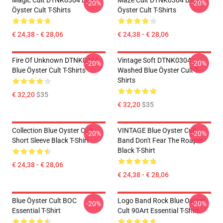
Magic Cult DTNK0304 Blue
Maze Cult DTNK0304 Blue
-20%
-20%
Öyster Cult T-Shirts
Öyster Cult T-Shirts
€ 24,38 - € 28,06
€ 24,38 - € 28,06
Fire Of Unknown DTNK0304
Vintage Soft DTNK0304
-20%
-20%
Blue Öyster Cult T-Shirts
Washed Blue Öyster Cult T-
Shirts
€ 32,20
$35
€ 32,20
$35
Collection Blue Oyster Cult
VINTAGE Blue Oyster Cult
-20%
-20%
Short Sleeve Black T-Shirt
Band Don't Fear The Roaper
Black T-Shirt
€ 24,38 - € 28,06
€ 24,38 - € 28,06
Blue Öyster Cult BOC
Logo Band Rock Blue Oyster
-20%
-20%
Essential T-Shirt
Cult 90Art Essential T-Shirt