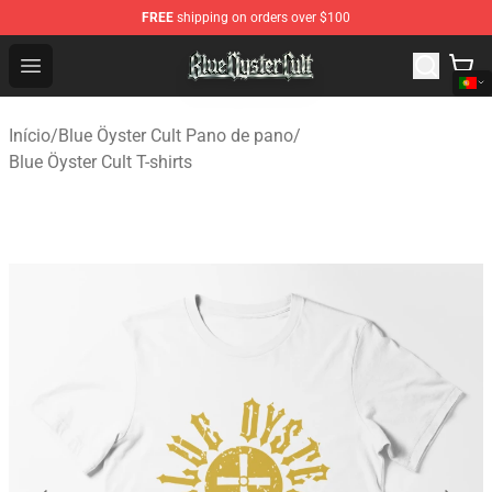
FREE
shipping on orders over $100
Blue Öyster Cult Store - Official Blue Öyster Cult Mercha
Open menu
Início
/
Blue Öyster Cult Pano de pano
/
Blue Öyster Cult T-shirts