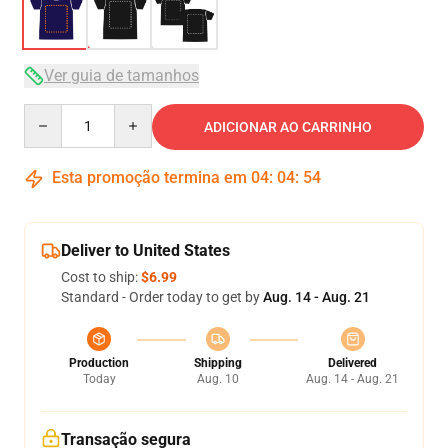
Ver guia de tamanhos
Quantity
ADICIONAR AO CARRINHO
Esta promoção termina em
04
:
04
:
53
Deliver to United States
Cost to ship:
$6.99
Standard - Order today to get by
Aug. 14 - Aug. 21
Production
Shipping
Delivered
Today
Aug. 10
Aug. 14 - Aug. 21
Transação segura