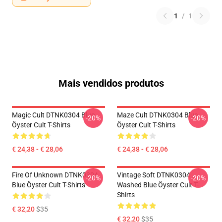
1
/
1
Mais vendidos produtos
Magic Cult DTNK0304 Blue
Maze Cult DTNK0304 Blue
-20%
-20%
Öyster Cult T-Shirts
Öyster Cult T-Shirts
€ 24,38 - € 28,06
€ 24,38 - € 28,06
Fire Of Unknown DTNK0304
Vintage Soft DTNK0304
-20%
-20%
Blue Öyster Cult T-Shirts
Washed Blue Öyster Cult T-
Shirts
€ 32,20
$35
€ 32,20
$35