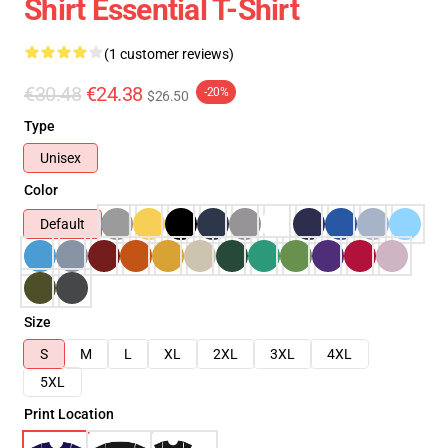
Shirt Essential T-Shirt
(1 customer reviews)
€30.48
€24.38
-20%
$26.50
Type
Unisex
Color
Default
Size
S
M
L
XL
2XL
3XL
4XL
5XL
Print Location