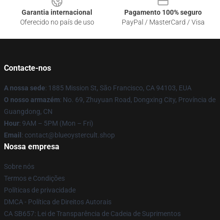
Garantia internacional
Pagamento 100% seguro
Oferecido no país de uso
PayPal / MasterCard / Visa
Contacte-nos
A nossa sede
: 1885 Mission St, São Francisco, CA 94103, EUA
O nosso armazém
: No. 69, Zhuyuan Road, Dongxing City, Província de
Guangdong, CN
Hour
: 9AM – 5PM (Mon – Fri)
Email
: contact@blueoystercult.shop
Nossa empresa
Sobre nós
Termos e Condições
Políticas de privacidade
DMCA - Política de Direitos Autorais
CA SB657: Lei de Transparência de Cadeia de Suprimentos