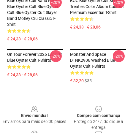
Blue Oyster Cult Band Rock
BOC Blue Oyster Cult Secret
-20%
-20%
Blue Oyster Cult Blue Oyster
Treaties Color Album Custom
Cult Blue Oyster Cult Slayer
Premium Essential T-Shirt
Band Motley Cru Classic T-
Shirt
€ 24,38 - € 28,06
€ 24,38 - € 28,06
On Tour Forever 2026 LA1607
Monster And Space
-20%
-20%
Blue Öyster Cult T-Shirts
DTNK2906 Washed Blue
Öyster Cult T-Shirts
€ 24,38 - € 28,06
€ 32,20
$35
Footer
Envio mundial
Compre com confiança
Enviamos para mais de 200 países
Protegido 24/7, do clique à
entrega