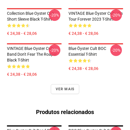
Collection Blue Oyster Cult
VINTAGE Blue Öyster Cult - On
-20%
-20%
Short Sleeve Black T-Shirt
Tour Forever 2023 T-Shirt
€ 24,38 - € 28,06
€ 24,38 - € 28,06
VINTAGE Blue Oyster Cult
Blue Öyster Cult BOC
-20%
-20%
Band Don't Fear The Roaper
Essential T-Shirt
Black T-Shirt
€ 24,38 - € 28,06
€ 24,38 - € 28,06
VER MAIS
Produtos relacionados