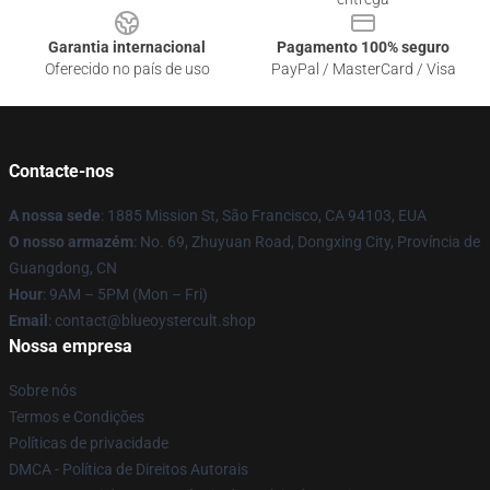
Garantia internacional
Pagamento 100% seguro
Oferecido no país de uso
PayPal / MasterCard / Visa
Contacte-nos
A nossa sede
: 1885 Mission St, São Francisco, CA 94103, EUA
O nosso armazém
: No. 69, Zhuyuan Road, Dongxing City, Província de
Guangdong, CN
Hour
: 9AM – 5PM (Mon – Fri)
Email
: contact@blueoystercult.shop
Nossa empresa
Sobre nós
Termos e Condições
Políticas de privacidade
DMCA - Política de Direitos Autorais