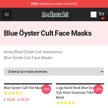
FREE
shipping on orders over $100
Blue Öyster Cult Store - Official Blue Öyster Cult Mercha
Open menu
Blue Öyster Cult Face Masks
Início
/
Blue Öyster Cult Acessórios
/
Blue Öyster Cult Face Masks
Blue Oyster Cult Flat Mask
Logo Band Rock Blue Oyster
-20%
-20%
Cult 90art Essential T-Shirt Flat
Mask
€ 18,29 - € 20,70