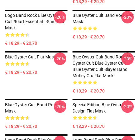
€ 18,29 - € 20,70
Logo Band Rock Blue Oyster
Blue Oyster Cult Band Rock Flat
-20%
-20%
Cult 90art Essential T-Shirt Flat
Mask
Mask
€ 18,29 - € 20,70
€ 18,29 - € 20,70
Blue Oyster Cult Flat Mask
Blue Oyster Cult Band Rock Blue
-20%
-20%
Oyster Cult Blue Oyster Cult
Blue Oyster Cult Slayer Band
€ 18,29 - € 20,70
Motley Cru Flat Mask
€ 18,29 - € 20,70
Blue Oyster Cult Band Rock Flat
Special Edition Blue Oyster
-20%
-20%
Mask
Design Flat Mask
€ 18,29 - € 20,70
€ 18,29 - € 20,70