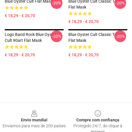
Blue Oyster Cult Flat Mask
Blue Oyster Cult Classic T-Shirt
-20%
-20%
Flat Mask
€ 18,29 - € 20,70
€ 18,29 - € 20,70
Logo Band Rock Blue Oyster
Blue Oyster Cult Classic T-Shirt
-20%
-20%
Cult 90art Flat Mask
Flat Mask
€ 18,29 - € 20,70
€ 18,29 - € 20,70
Footer
Envio mundial
Compre com confiança
Enviamos para mais de 200 países
Protegido 24/7, do clique à
entrega