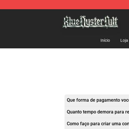
Blue Öyster Cult Store - Official Blue Öyster Cult Merc
Início
Loja
Que forma de pagamento você
Quanto tempo demora para r
Como faço para criar uma co