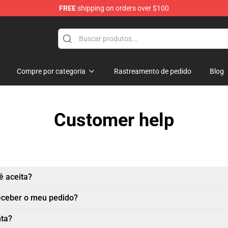
FREE
shipping on orders over $100
handise Shop
Compre por categoria
Rastreamento de pedido
Blog
Customer help
 aceita?
eceber o meu pedido?
nta?