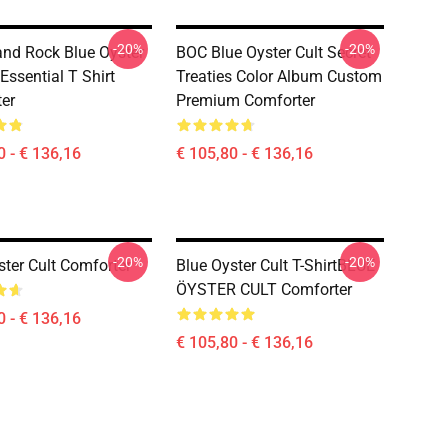
-20%
-20%
nd Rock Blue Oyster
BOC Blue Oyster Cult Secret
 Essential T Shirt
Treaties Color Album Custom
er
Premium Comforter
0 - € 136,16
€ 105,80 - € 136,16
-20%
-20%
ster Cult Comforter
Blue Oyster Cult T-ShirtBLUE
ÖYSTER CULT Comforter
0 - € 136,16
€ 105,80 - € 136,16