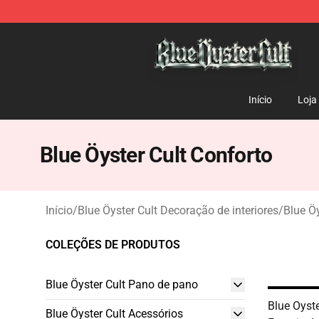
Blue Öyster Cult Store - Official Blue Öyster Cult Merc
Início
Loja
Blue Öyster Cult Conforto
Início
/
Blue Öyster Cult Decoração de interiores
/
Blue Öy
COLEÇÕES DE PRODUTOS
Blue Öyster Cult Pano de pano
Blue Oyst
Blue Öyster Cult Acessórios