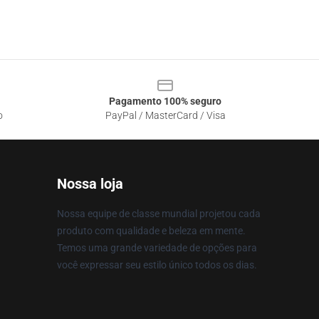
Pagamento 100% seguro
o
PayPal / MasterCard / Visa
Nossa loja
Nossa equipe de classe mundial projetou cada
produto com qualidade e beleza em mente.
Temos uma grande variedade de opções para
você expressar seu estilo único todos os dias.