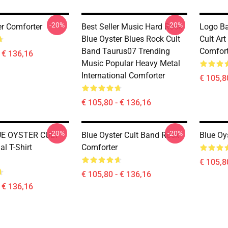
-20%
-20%
er Comforter
Best Seller Music Hard Rock
Logo Ba
Blue Oyster Blues Rock Cult
Cult Art
Band Taurus07 Trending
Comfort
- € 136,16
Music Popular Heavy Metal
International Comforter
€ 105,8
€ 105,80 - € 136,16
-20%
-20%
E OYSTER CULT
Blue Oyster Cult Band Rock
Blue Oy
al T-Shirt
Comforter
€ 105,8
€ 105,80 - € 136,16
- € 136,16