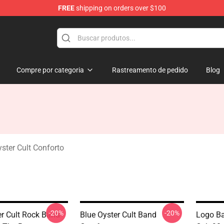
FREE
shipping on orders over $100
handise Shop
Compre por categoria
Rastreamento de pedido
Blog
ster Cult Conforto
-20%
-20%
er Cult Rock Band
Blue Oyster Cult Band
Logo Ba