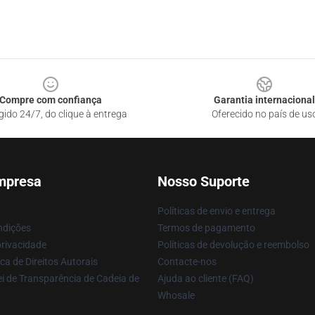
Compre com confiança
Garantia internacional
gido 24/7, do clique à entrega
Oferecido no país de us
mpresa
Nosso Suporte
Políticas de envio e entrega
ndições
Termos de pagamento
privacidade
Políticas de devolução e reembolso
ca de Direitos Autorais
Contacte-nos
i de Transparência de Cadeia de
Ajuda ao cliente (FAQ)
Whosale