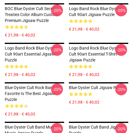
BOC Blue Oyster Cult Secret
Logo Band Rock Blue Oyster
-20%
-20%
Treaties Color Album Custom
Cult 90art Jigsaw Puzzle
Premium Jigsaw Puzzle
€ 21,98 - € 40,02
€ 21,98 - € 40,02
Logo Band Rock Blue Oyster
Logo Band Rock Blue Oyster
-20%
-20%
Cult 90art Essential Jigsaw
Cult 90art Essential T-Shirt
Puzzle
Jigsaw Puzzle
€ 21,98 - € 40,02
€ 21,98 - € 40,02
Blue Oyster Cult Rock Band
Blue Oyster Cult Jigsaw Puzzle
-20%
-20%
Favorite Is The Best Jigsaw
Puzzle
€ 21,98 - € 40,02
€ 21,98 - € 40,02
Blue Oyster Cult Band Music
Blue Oyster Cult Band Jigsaw
-20%
-20%