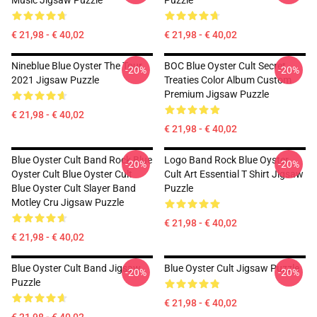
Music Jigsaw Puzzle
Puzzle
€ 21,98 - € 40,02
€ 21,98 - € 40,02
Nineblue Blue Oyster The Tour
BOC Blue Oyster Cult Secret
-20%
-20%
2021 Jigsaw Puzzle
Treaties Color Album Custom
Premium Jigsaw Puzzle
€ 21,98 - € 40,02
€ 21,98 - € 40,02
Blue Oyster Cult Band Rock Blue
Logo Band Rock Blue Oyster
-20%
-20%
Oyster Cult Blue Oyster Cult
Cult Art Essential T Shirt Jigsaw
Blue Oyster Cult Slayer Band
Puzzle
Motley Cru Jigsaw Puzzle
€ 21,98 - € 40,02
€ 21,98 - € 40,02
Blue Oyster Cult Band Jigsaw
Blue Oyster Cult Jigsaw Puzzle
-20%
-20%
Puzzle
€ 21,98 - € 40,02