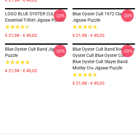
€ 21,98 - € 40,02
LOGO BLUE OYSTER CULT 01
Blue Oyster Cult 1972 Classic
-20%
-20%
Essential T-Shirt Jigsaw Puzzle
Jigsaw Puzzle
€ 21,98 - € 40,02
€ 21,98 - € 40,02
Blue Oyster Cult Band Jigsaw
Blue Oyster Cult Band Rock Blue
-20%
-20%
Puzzle
Oyster Cult Blue Oyster Cult
Blue Oyster Cult Slayer Band
Motley Cru Jigsaw Puzzle
€ 21,98 - € 40,02
€ 21,98 - € 40,02
Footer