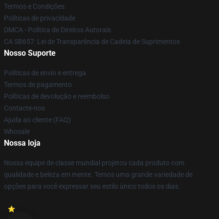
Termos e Condições
Políticas de privacidade
DMCA - Política de Direitos Autorais
CA SB657: Lei de Transparência de Cadeia de Suprimentos
Nosso Suporte
Políticas de envio e entrega
Termos de pagamento
Políticas de devolução e reembolso
Contacte-nos
Ajuda ao cliente (FAQ)
Whosale
Nossa loja
Nossa equipe de classe mundial projetou cada produto com
qualidade e beleza em mente. Temos uma grande variedade de
opções para você expressar seu estilo único todos os dias.