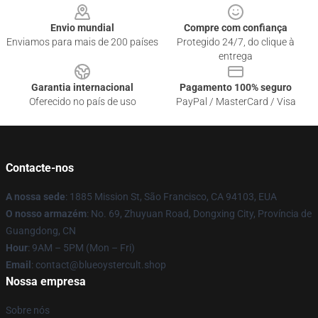
Envio mundial
Compre com confiança
Enviamos para mais de 200 países
Protegido 24/7, do clique à
entrega
Garantia internacional
Pagamento 100% seguro
Oferecido no país de uso
PayPal / MasterCard / Visa
Contacte-nos
A nossa sede
: 1885 Mission St, São Francisco, CA 94103, EUA
O nosso armazém
: No. 69, Zhuyuan Road, Dongxing City, Província de
Guangdong, CN
Hour
: 9AM – 5PM (Mon – Fri)
Email
: contact@blueoystercult.shop
Nossa empresa
Sobre nós