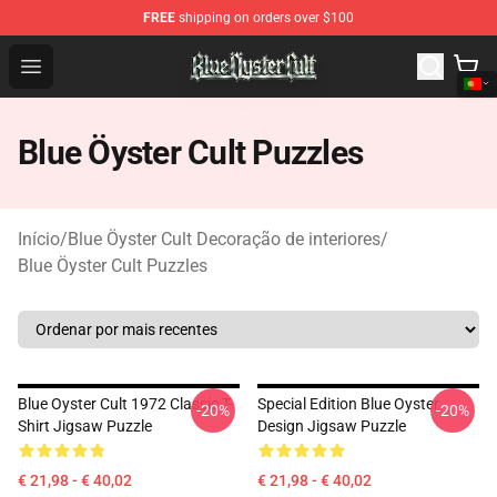
FREE
shipping on orders over $100
Blue Öyster Cult Store - Official Blue Öyster Cult Mercha
Open menu
Blue Öyster Cult Puzzles
Início
/
Blue Öyster Cult Decoração de interiores
/
Blue Öyster Cult Puzzles
Blue Oyster Cult 1972 Classic T-
Special Edition Blue Oyster
-20%
-20%
Shirt Jigsaw Puzzle
Design Jigsaw Puzzle
€ 21,98 - € 40,02
€ 21,98 - € 40,02