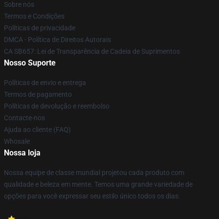
Sobre nós
Termos e Condições
Políticas de privacidade
DMCA - Política de Direitos Autorais
CA SB657: Lei de Transparência de Cadeia de Suprimentos
Nosso Suporte
Políticas de envio e entrega
Termos de pagamento
Políticas de devolução e reembolso
Contacte-nos
Ajuda ao cliente (FAQ)
Whosale
Nossa loja
Nossa equipe de classe mundial projetou cada produto com
qualidade e beleza em mente. Temos uma grande variedade de
opções para você expressar seu estilo único todos os dias.