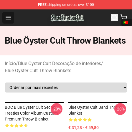
FREE
shipping on orders over $100
Blue Öyster Cult Store - Official Blue Öyster Cult Mercha
Open menu
Blue Öyster Cult Throw Blankets
Início
/
Blue Öyster Cult Decoração de interiores
/
Blue Öyster Cult Throw Blankets
BOC Blue Oyster Cult Secret
Blue Oyster Cult Band Throw
-20%
-20%
Treaties Color Album Custom
Blanket
Premium Throw Blanket
€ 31,28 - € 59,80