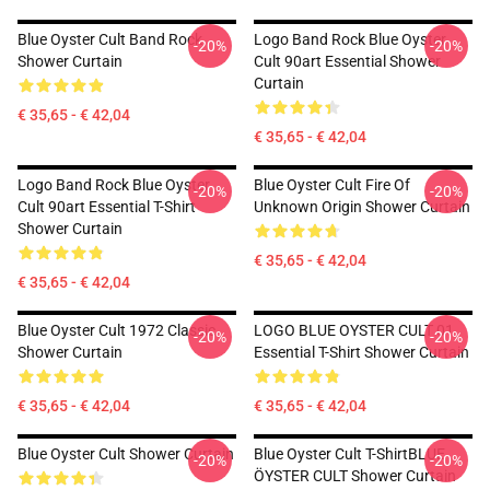
Blue Oyster Cult Band Rock
Logo Band Rock Blue Oyster
-20%
-20%
Shower Curtain
Cult 90art Essential Shower
Curtain
€ 35,65 - € 42,04
€ 35,65 - € 42,04
Logo Band Rock Blue Oyster
Blue Oyster Cult Fire Of
-20%
-20%
Cult 90art Essential T-Shirt
Unknown Origin Shower Curtain
Shower Curtain
€ 35,65 - € 42,04
€ 35,65 - € 42,04
Blue Oyster Cult 1972 Classic
LOGO BLUE OYSTER CULT 01
-20%
-20%
Shower Curtain
Essential T-Shirt Shower Curtain
€ 35,65 - € 42,04
€ 35,65 - € 42,04
Blue Oyster Cult Shower Curtain
Blue Oyster Cult T-ShirtBLUE
-20%
-20%
ÖYSTER CULT Shower Curtain