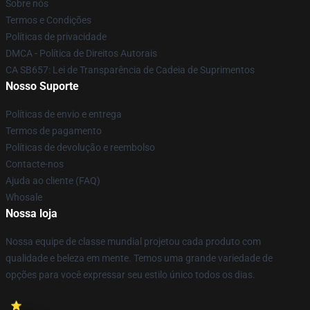
Sobre nós
Termos e Condições
Políticas de privacidade
DMCA - Política de Direitos Autorais
CA SB657: Lei de Transparência de Cadeia de Suprimentos
Nosso Suporte
Políticas de envio e entrega
Termos de pagamento
Políticas de devolução e reembolso
Contacte-nos
Ajuda ao cliente (FAQ)
Whosale
Nossa loja
Nossa equipe de classe mundial projetou cada produto com
qualidade e beleza em mente. Temos uma grande variedade de
opções para você expressar seu estilo único todos os dias.