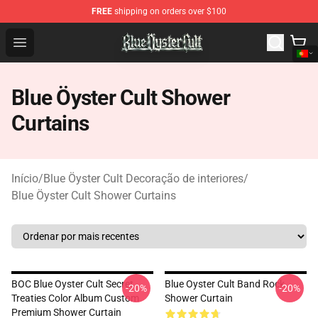
FREE
shipping on orders over $100
Blue Öyster Cult Store - Official Blue Öyster Cult Mercha
Open menu
Blue Öyster Cult Shower
Curtains
Início
/
Blue Öyster Cult Decoração de interiores
/
Blue Öyster Cult Shower Curtains
BOC Blue Oyster Cult Secret
Blue Oyster Cult Band Rock
-20%
-20%
Treaties Color Album Custom
Shower Curtain
Premium Shower Curtain