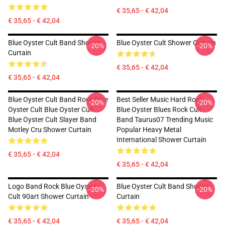
€ 35,65 - € 42,04
€ 35,65 - € 42,04
Blue Oyster Cult Band Shower
Blue Oyster Cult Shower Curtain
-20%
-20%
Curtain
€ 35,65 - € 42,04
€ 35,65 - € 42,04
Blue Oyster Cult Band Rock Blue
Best Seller Music Hard Rock
-20%
-20%
Oyster Cult Blue Oyster Cult
Blue Oyster Blues Rock Cult
Blue Oyster Cult Slayer Band
Band Taurus07 Trending Music
Motley Cru Shower Curtain
Popular Heavy Metal
International Shower Curtain
€ 35,65 - € 42,04
€ 35,65 - € 42,04
Logo Band Rock Blue Oyster
Blue Oyster Cult Band Shower
-20%
-20%
Cult 90art Shower Curtain
Curtain
€ 35,65 - € 42,04
€ 35,65 - € 42,04