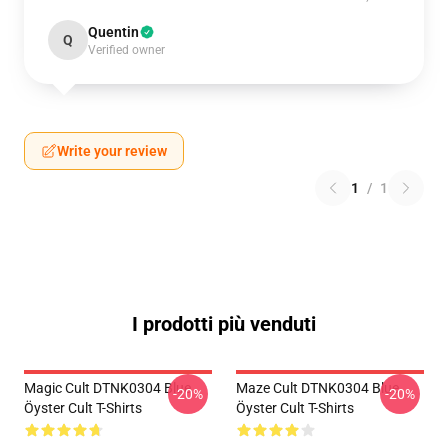
Quentin
Q
Verified owner
Write your review
1
/
1
I prodotti più venduti
Magic Cult DTNK0304 Blue
Maze Cult DTNK0304 Blue
-20%
-20%
Öyster Cult T-Shirts
Öyster Cult T-Shirts