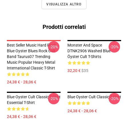
VISUALIZZA ALTRO
Prodotti correlati
Best Seller Music Hard Rock
Monster And Space
-20%
-20%
Blue Oyster Blues Rock Cult
DTNK2906 Washed Blue
Band Taurus07 Trending
Öyster Cult T-Shirts
Music Popular Heavy Metal
International Classic T-Shirt
32,20 €
$35
24,38 € - 28,06 €
Blue Oyster Cult Classic T-Shirt
Blue Oyster Cult Classic T-Shirt
-20%
-20%
Essential T-Shirt
24,38 € - 28,06 €
24,38 € - 28,06 €