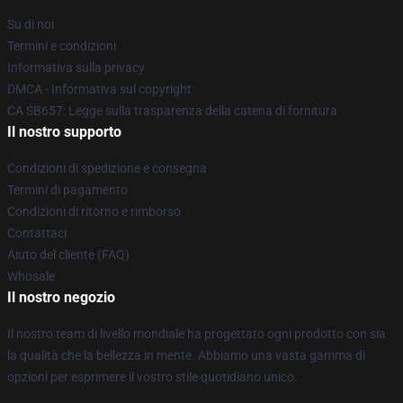
Su di noi
Termini e condizioni
Informativa sulla privacy
DMCA - Informativa sul copyright
CA SB657: Legge sulla trasparenza della catena di fornitura
Il nostro supporto
Condizioni di spedizione e consegna
Termini di pagamento
Condizioni di ritorno e rimborso
Contattaci
Aiuto del cliente (FAQ)
Whosale
Il nostro negozio
Il nostro team di livello mondiale ha progettato ogni prodotto con sia
la qualità che la bellezza in mente. Abbiamo una vasta gamma di
opzioni per esprimere il vostro stile quotidiano unico.