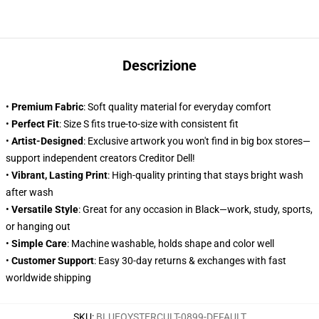
Descrizione
•
Premium Fabric
: Soft quality material for everyday comfort
•
Perfect Fit
: Size S fits true-to-size with consistent fit
•
Artist-Designed
: Exclusive artwork you won't find in big box stores—
support independent creators Creditor Dell!
•
Vibrant, Lasting Print
: High-quality printing that stays bright wash
after wash
•
Versatile Style
: Great for any occasion in Black—work, study, sports,
or hanging out
•
Simple Care
: Machine washable, holds shape and color well
•
Customer Support
: Easy 30-day returns & exchanges with fast
worldwide shipping
SKU
:
BLUEOYSTERCULT-0899-DEFAULT