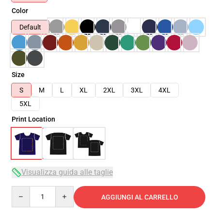
Color
Default
Size
S
M
L
XL
2XL
3XL
4XL
5XL
Print Location
Visualizza guida alle taglie
Quantity
AGGIUNGI AL CARRELLO