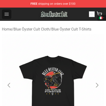
FREE
shipping on orders over $100
Blue Öyster Cult Store - Official Blue Öyster Cult Mercha
Open menu
Home
/
Blue Öyster Cult Cloth
/
Blue Öyster Cult T-Shirts