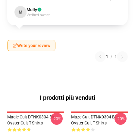
Molly
M
Verified owner
Write your review
1
/
1
I prodotti più venduti
Magic Cult DTNK0304 Blue
Maze Cult DTNK0304 Blue
-20%
-20%
Öyster Cult T-Shirts
Öyster Cult T-Shirts