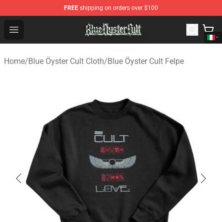
FREE
shipping on orders over $100
Blue Öyster Cult Store - Official Blue Öyster Cult Mercha
Open menu
Home
/
Blue Öyster Cult Cloth
/
Blue Öyster Cult Felpe