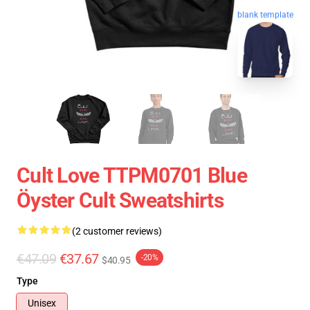
blank template
Cult Love TTPM0701 Blue
Öyster Cult Sweatshirts
(2 customer reviews)
€47.09
€37.67
-20%
$40.95
Type
Unisex