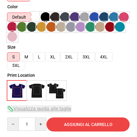
Color
Default
Size
S
M
L
XL
2XL
3XL
4XL
5XL
Print Location
Visualizza guida alle taglie
Quantity
AGGIUNGI AL CARRELLO