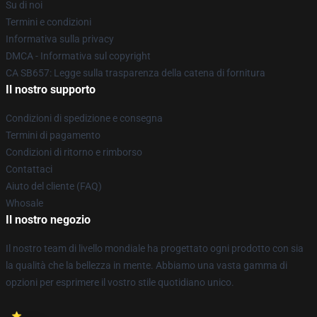
Su di noi
Termini e condizioni
Informativa sulla privacy
DMCA - Informativa sul copyright
CA SB657: Legge sulla trasparenza della catena di fornitura
Il nostro supporto
Condizioni di spedizione e consegna
Termini di pagamento
Condizioni di ritorno e rimborso
Contattaci
Aiuto del cliente (FAQ)
Whosale
Il nostro negozio
Il nostro team di livello mondiale ha progettato ogni prodotto con sia
la qualità che la bellezza in mente. Abbiamo una vasta gamma di
opzioni per esprimere il vostro stile quotidiano unico.