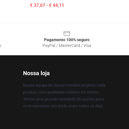
€ 37,67 - € 44,11
Pagamento 100% seguro
o
PayPal / MasterCard / Visa
Nossa loja
Nossa equipe de classe mundial projetou cada
produto com qualidade e beleza em mente.
Temos uma grande variedade de opções para
você expressar seu estilo único todos os dias.