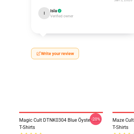
Jan 3, 2026
Isla
I
Verified owner
Write your review
-20%
Magic Cult DTNK0304 Blue Öyster Cult
Maze Cult
T-Shirts
T-Shirts