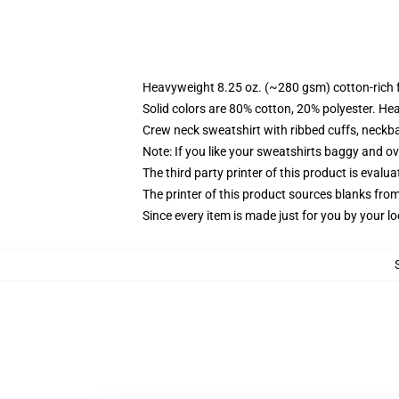
Heavyweight 8.25 oz. (~280 gsm) cotton-rich 
Solid colors are 80% cotton, 20% polyester. He
Crew neck sweatshirt with ribbed cuffs, neck
Note: If you like your sweatshirts baggy and ov
The third party printer of this product is eval
The printer of this product sources blanks fro
Since every item is made just for you by your loc