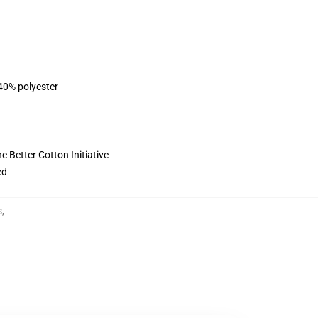
 40% polyester
 Better Cotton Initiative
ed
s
,