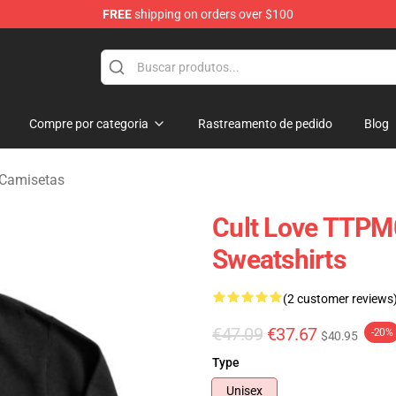
FREE
shipping on orders over $100
handise Shop
Compre por categoria
Rastreamento de pedido
Blog
 Camisetas
Cult Love TTPM0
Sweatshirts
(2 customer reviews
€47.09
€37.67
-20%
$40.95
Type
Unisex