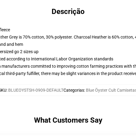
Descrição
fleece
ather Grey is 70% cotton, 30% polyester. Charcoal Heather is 60% cotton,
band and hem
ersized go 2 sizes up
uated according to International Labor Organization standards
m manufacturers committed to improving cotton farming practices with the
al third-party fulfiller, there may be slight variances in the product receiv
SKU
:
BLUEOYSTSH-0909-DEFAULT
Categorias
:
Blue Öyster Cult Camiseta
What Customers Say