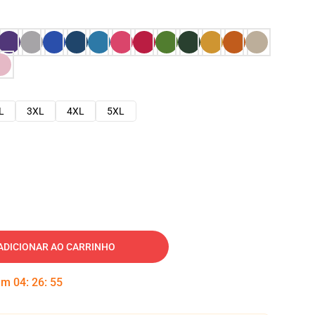
L
3XL
4XL
5XL
ADICIONAR AO CARRINHO
 em
04
:
26
:
54