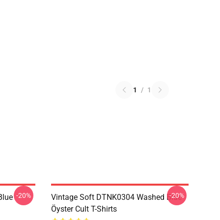
1
/
1
-20%
-20%
Blue
Vintage Soft DTNK0304 Washed Blue
Öyster Cult T-Shirts