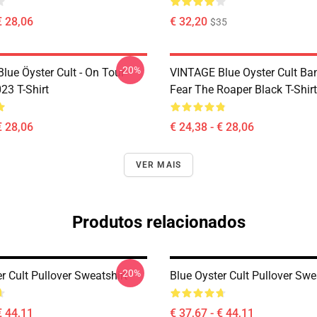
€ 28,06
€ 32,20
$35
-20%
lue Öyster Cult - On Tour
VINTAGE Blue Oyster Cult Ba
23 T-Shirt
Fear The Roaper Black T-Shirt
€ 28,06
€ 24,38 - € 28,06
VER MAIS
Produtos relacionados
-20%
r Cult Pullover Sweatshirt
Blue Oyster Cult Pullover Swe
€ 44,11
€ 37,67 - € 44,11