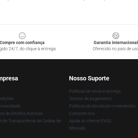
Compre com confiança
Garantia internacional
gido 24/7, do clique à entrega
Oferecido no país de us
mpresa
Nosso Suporte
Políticas de envio e entrega
ndições
Termos de pagamento
privacidade
Políticas de devolução e reembolso
ca de Direitos Autorais
Contacte-nos
i de Transparência de Cadeia de
Ajuda ao cliente (FAQ)
Whosale