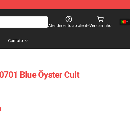
Atendimento ao cliente
Ver carrinho
Contato
701 Blue Öyster Cult
)