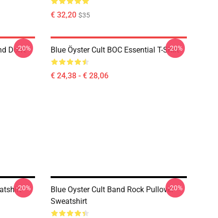
€ 32,20
$35
-20%
-20%
nd Don't
Blue Öyster Cult BOC Essential T-Shirt
€ 24,38 - € 28,06
-20%
-20%
atshirt
Blue Oyster Cult Band Rock Pullover
Sweatshirt