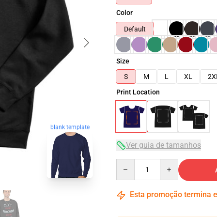
Color
Default
Size
S
M
L
XL
2X
Print Location
blank template
Ver guia de tamanhos
Quantity
Esta promoção termina