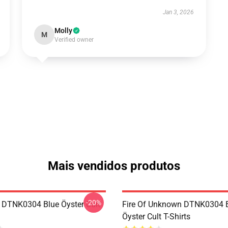
Jan 3, 2026
Molly
M
Verified owner
Mais vendidos produtos
-20%
 DTNK0304 Blue Öyster Cult
Fire Of Unknown DTNK0304 
Öyster Cult T-Shirts