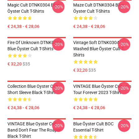
Magic Cult DTNK0304 Blue
Maze Cult DTNK0304 Blue
-20%
-20%
Öyster Cult T-Shirts
Öyster Cult T-Shirts
€ 24,38 - € 28,06
€ 24,38 - € 28,06
Fire Of Unknown DTNK0304
Vintage Soft DTNK0304
-20%
-20%
Blue Öyster Cult T-Shirts
Washed Blue Öyster Cult T-
Shirts
€ 32,20
$35
€ 32,20
$35
Collection Blue Oyster Cult
VINTAGE Blue Öyster Cult - On
-20%
-20%
Short Sleeve Black T-Shirt
Tour Forever 2023 T-Shirt
€ 24,38 - € 28,06
€ 24,38 - € 28,06
VINTAGE Blue Oyster Cult
Blue Öyster Cult BOC
-20%
-20%
Band Don't Fear The Roaper
Essential T-Shirt
Black T-Shirt