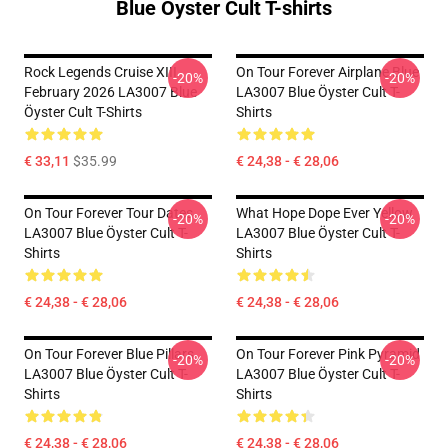
Blue Öyster Cult T-shirts
Rock Legends Cruise XIII
On Tour Forever Airplane Blue
-20%
-20%
February 2026 LA3007 Blue
LA3007 Blue Öyster Cult T-
Öyster Cult T-Shirts
Shirts
€ 33,11
$35.99
€ 24,38 - € 28,06
On Tour Forever Tour Dates
What Hope Dope Ever Yellow
-20%
-20%
LA3007 Blue Öyster Cult T-
LA3007 Blue Öyster Cult T-
Shirts
Shirts
€ 24,38 - € 28,06
€ 24,38 - € 28,06
On Tour Forever Blue Pillars
On Tour Forever Pink Pyramid
-20%
-20%
LA3007 Blue Öyster Cult T-
LA3007 Blue Öyster Cult T-
Shirts
Shirts
€ 24,38 - € 28,06
€ 24,38 - € 28,06