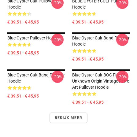
Blue Oyster Cult Pullover
BLUE OYSTER CULT Pullover
-20%
-20%
Hoodie
Hoodie
€ 39,51 - € 45,95
€ 39,51 - € 45,95
Blue Oyster Pullover Hoodie
Blue Oyster Cult Band Pullover
-20%
-20%
Hoodie
€ 39,51 - € 45,95
€ 39,51 - € 45,95
Blue Oyster Cult Band Pullover
Blue Oyster Cult BOC Fire Of
-20%
-20%
Hoodie
Unknown Origin Vintage Retro
Art Pullover Hoodie
€ 39,51 - € 45,95
€ 39,51 - € 45,95
BEKIJK MEER