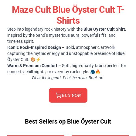
Maze Cult Blue Öyster Cult T-
Shirts
Step into legendary rock history with the
Blue Öyster Cult Shirt
,
inspired by the band’s mysterious aura, powerful riffs, and
timeless spirit.
Iconic Rock-Inspired Design
– Bold, atmospheric artwork
capturing the mythic energy and unstoppable presence of Blue
Öyster Cult. 🎨⚡
Warm & Premium Comfort
– Soft, high-quality fabric perfect for
concerts, chill nights, or everyday rock style. 🧥🔥
Wear the legend. Feel the myth. Rock on.
𝙱𝚄𝚈 𝙽𝙾𝚆
Best Sellers op Blue Öyster Cult