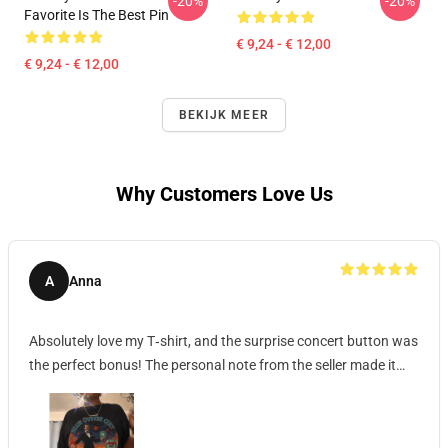
-20%
-20%
Favorite Is The Best Pin
€ 9,24 - € 12,00
€ 9,24 - € 12,00
BEKIJK MEER
Why Customers Love Us
A
Anna
Absolutely love my T‑shirt, and the surprise concert button was
the perfect bonus! The personal note from the seller made it
even more special. Thank you, Marissia— I can’t wait to wear
my shirt to the show. I’ll definitely be ordering again.