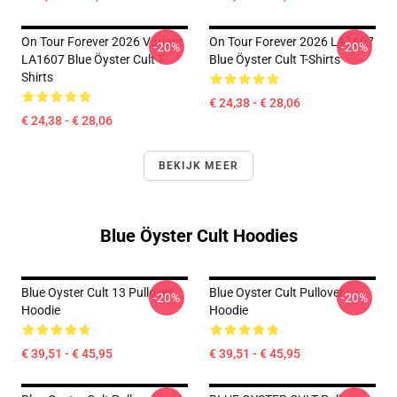
On Tour Forever 2026 Variant
On Tour Forever 2026 LA1607
-20%
-20%
LA1607 Blue Öyster Cult T-
Blue Öyster Cult T-Shirts
Shirts
€ 24,38 - € 28,06
€ 24,38 - € 28,06
BEKIJK MEER
Blue Öyster Cult Hoodies
Blue Oyster Cult 13 Pullover
Blue Oyster Cult Pullover
-20%
-20%
Hoodie
Hoodie
€ 39,51 - € 45,95
€ 39,51 - € 45,95