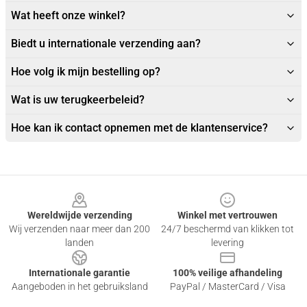
Wat heeft onze winkel?
Biedt u internationale verzending aan?
Hoe volg ik mijn bestelling op?
Wat is uw terugkeerbeleid?
Hoe kan ik contact opnemen met de klantenservice?
Footer
Wereldwijde verzending
Winkel met vertrouwen
Wij verzenden naar meer dan 200
24/7 beschermd van klikken tot
landen
levering
Internationale garantie
100% veilige afhandeling
Aangeboden in het gebruiksland
PayPal / MasterCard / Visa