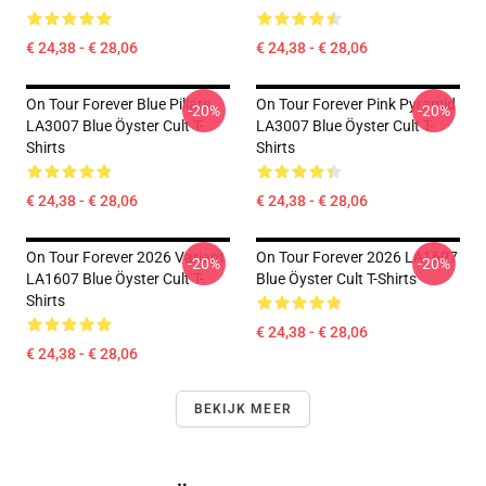
€ 24,38 - € 28,06
€ 24,38 - € 28,06
On Tour Forever Blue Pillars
On Tour Forever Pink Pyramid
-20%
-20%
LA3007 Blue Öyster Cult T-
LA3007 Blue Öyster Cult T-
Shirts
Shirts
€ 24,38 - € 28,06
€ 24,38 - € 28,06
On Tour Forever 2026 Variant
On Tour Forever 2026 LA1607
-20%
-20%
LA1607 Blue Öyster Cult T-
Blue Öyster Cult T-Shirts
Shirts
€ 24,38 - € 28,06
€ 24,38 - € 28,06
BEKIJK MEER