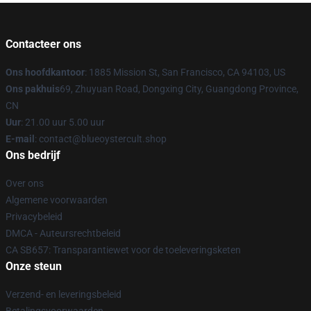
Contacteer ons
Ons hoofdkantoor
: 1885 Mission St, San Francisco, CA 94103, US
Ons pakhuis
69, Zhuyuan Road, Dongxing City, Guangdong Province,
CN
Uur
: 21.00 uur 5.00 uur
E-mail
: contact@blueoystercult.shop
Ons bedrijf
Over ons
Algemene voorwaarden
Privacybeleid
DMCA - Auteursrechtbeleid
CA SB657: Transparantiewet voor de toeleveringsketen
Onze steun
Verzend- en leveringsbeleid